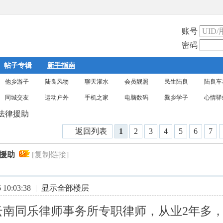
账号
密码
帖子专辑
新手指南
他乡游子
陆良风物
聊天灌水
会员靓照
民生陆良
陆良车
同城交友
运动户外
手机之家
电脑数码
爨乡学子
心情驿
法律援助
返回列表
1
2
3
4
5
6
7
援助
[复制链接]
10:03:38
|
显示全部楼层
南同乐律师事务所专职律师，从业2年多，