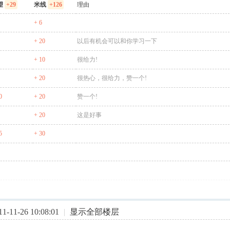
望
+29
米线
+126
理由
+ 6
+ 20
以后有机会可以和你学习一下
+ 10
很给力!
+ 20
很热心，很给力，赞一个!
0
+ 20
赞一个!
+ 20
这是好事
5
+ 30
-11-26 10:08:01
|
显示全部楼层