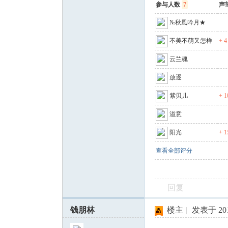
参与人数
7
声
坛
№秋風吟月★
不美不萌又怎样
+ 4
云兰魂
放逐
紫贝儿
+ 1
溢意
阳光
+ 1
查看全部评分
回复
钱朋林
楼主
|
发表于 2011