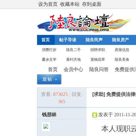
设为首页
收藏本站
存到桌面
首页
帖子导读
陆良民声
陆良房产
消费打折
陆良二手
招聘求职
房屋信息
爨乡文学
垂钓天地
宠物花草
陆良美食
首页
会员中心
陆良问答
免费提供
查看:
873025
|
回复:
[求助]
免费提供法律
陆
»
›
›
›
365
钱朋林
发表于 2011-11-26 
本人现职云