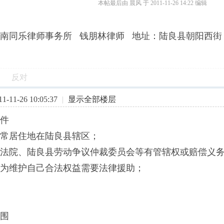
本帖最后由 晨风 于 2011-11-26 14:22 编辑
南同乐律师事务所 钱朋林律师 地址：陆良县朝阳西街
反对
-11-26 10:05:37
|
显示全部楼层
件
常居住地在陆良县辖区；
法院、陆良县劳动争议仲裁委员会等有管辖权或赔偿义
为维护自己合法权益需要法律援助；
围