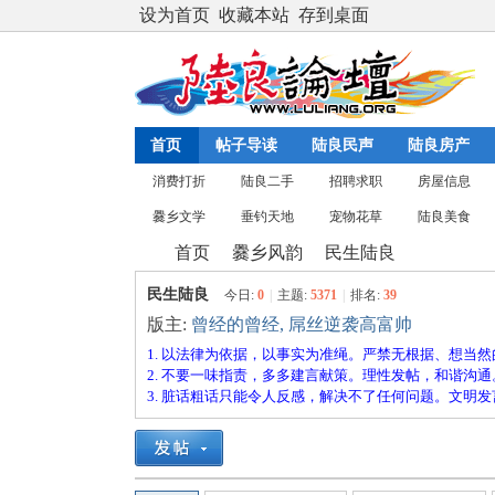
设为首页
收藏本站
存到桌面
首页
帖子导读
陆良民声
陆良房产
消费打折
陆良二手
招聘求职
房屋信息
爨乡文学
垂钓天地
宠物花草
陆良美食
首页
爨乡风韵
民生陆良
民生陆良
今日:
0
|
主题:
5371
|
排名:
39
版主:
曾经的曾经
,
屌丝逆袭高富帅
陆
»
›
›
1. 以法律为依据，以事实为准绳。严禁无根据、想当
2. 不要一味指责，多多建言献策。理性发帖，和谐沟通
3. 脏话粗话只能令人反感，解决不了任何问题。文明