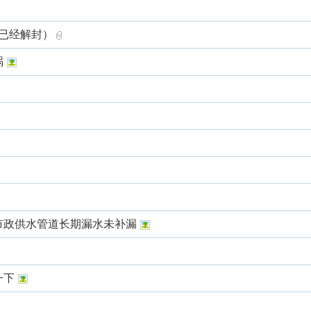
日已经解封）
祸
市政供水管道长期漏水未补漏
一下