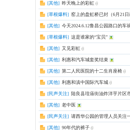
[
其他
]
昨天晚上的彩虹
[
草根爆料
]
窑上的盘虹桥已封（6月21
[
其他
]
今天2024.6.12鲁昌公园路口的车
[
草根爆料
]
这是谁家的“宝贝”
[
其他
]
又见彩虹
[
其他
]
利惠和汽车城套奖结束
[
其他
]
第二人民医院的十二生肖座椅
[
其他
]
利惠和滇中国际汽车城
[
民声关注
]
陆良县瑝庙街油炸洋芋片区
[
其他
]
老中医
[
民声关注
]
请西华公园的管理人员关注
[
其他
]
90年代的裤子