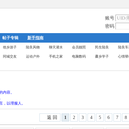
账号
密码
帖子专辑
新手指南
他乡游子
陆良风物
聊天灌水
会员靓照
民生陆良
陆良车
同城交友
运动户外
手机之家
电脑数码
爨乡学子
心情驿
然的内容。
。
发言，以理服人。
返 回
1
2
3
4
5
6
7
8