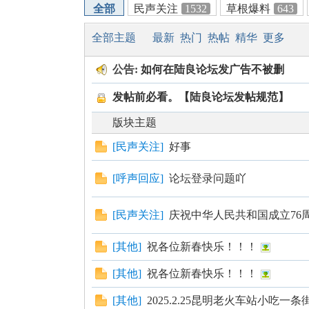
全部
民声关注
1532
草根爆料
643
全部主题
最新
热门
热帖
精华
更多
良
公告:
如何在陆良论坛发广告不被删
发帖前必看。【陆良论坛发帖规范】
版块主题
[
民声关注
]
好事
[
呼声回应
]
论坛登录问题吖
论
[
民声关注
]
庆祝中华人民共和国成立76
[
其他
]
祝各位新春快乐！！！
[
其他
]
祝各位新春快乐！！！
[
其他
]
2025.2.25昆明老火车站小吃一条