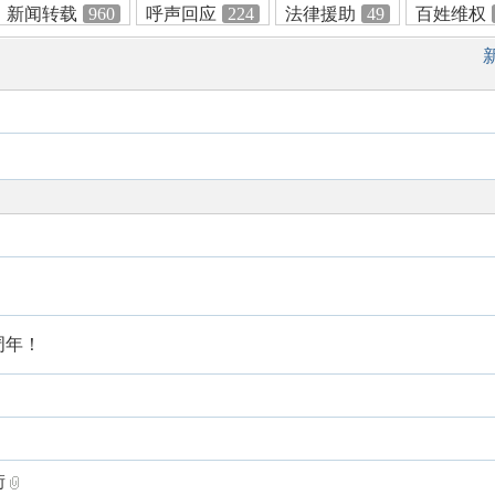
新闻转载
960
呼声回应
224
法律援助
49
百姓维权
周年！
街