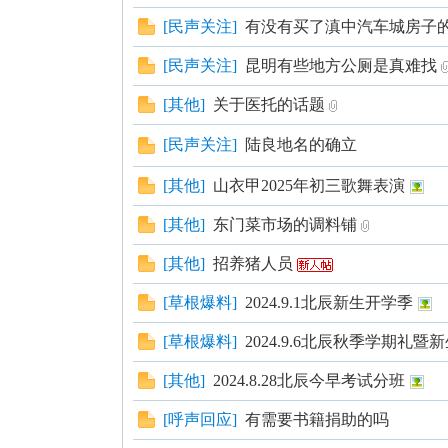
坛
[
民声关注
]
有没有买了滇中汽车城房子
[
民声关注
]
昆明有些地方公厕是真难找
[
其他
]
关于医托的话题
[
民声关注
]
陆良地名的确立
[
其他
]
山衣甲2025年初三歌舞表演
[
其他
]
东门菜市场的调料铺
[
其他
]
招养猪人员
[
草根爆料
]
2024.9.1北辰新生开学季
[
草根爆料
]
2024.9.6北辰秋季学期礼
[
其他
]
2024.8.28北辰今早考试分班
[
呼声回应
]
有需要书籍捐助的吗