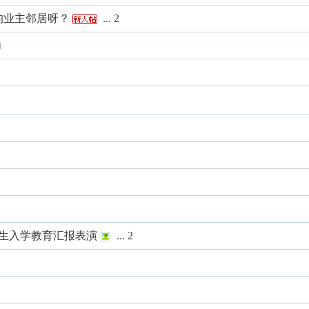
的业主邻居呀？
...
2
暨新生入学教育汇报表演
...
2